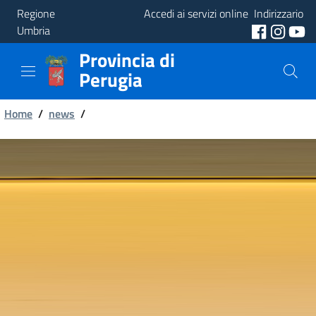
Regione
Accedi ai servizi online
Indirizzario
Umbria
Provincia di
Provincia
Perugia
Aree
Briciole
Tematiche
Home
/
news
/
di
Servizi
pane