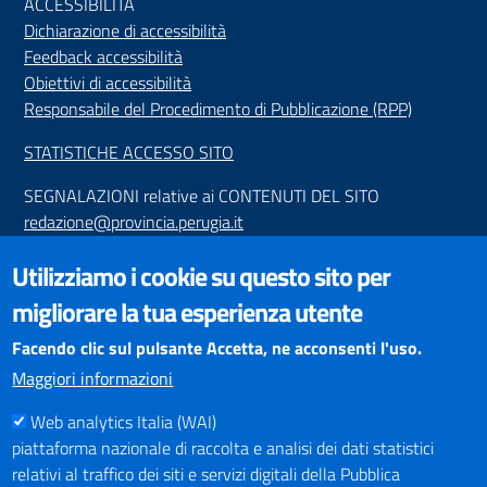
ACCESSIBILIT
À
Dichiarazione di accessibilità
Feedback accessibilità
Obiettivi di accessibilità
Responsabile del Procedimento di Pubblicazione (RPP)
STATISTICHE ACCESSO SITO
SEGNALAZIONI relative ai CONTENUTI DEL SITO
redazione@provincia.perugia.it
VISUALIZZAZIONE CONTENUTI
Utilizziamo i cookie su questo sito per
Il sito internet della Provincia di Perugia è ottimizzato per
migliorare la tua esperienza utente
essere visualizzato dai principali browser aggiornati. L'uso di
browser non aggiornati può creare problemi di visualizzazione
Facendo clic sul pulsante Accetta, ne acconsenti l'uso.
dei contenuti.
Maggiori informazioni
Web analytics Italia (WAI)
PAGAMENTI
piattaforma nazionale di raccolta e analisi dei dati statistici
relativi al traffico dei siti e servizi digitali della Pubblica