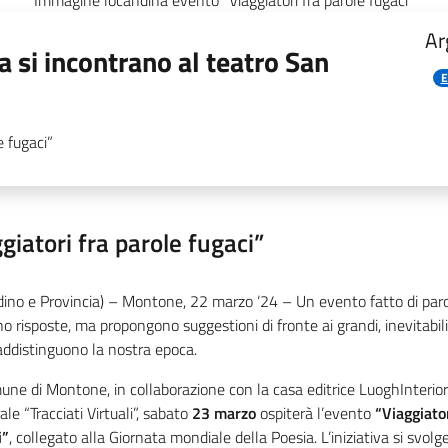
Immagine locandina evento “Viaggiatori fra parole fugaci”
Ar
 si incontrano al teatro San
E
e fugaci”
giatori fra parole fugaci”
adino e Provincia) – Montone, 22 marzo ‘24 – Un evento fatto di par
o risposte, ma propongono suggestioni di fronte ai grandi, inevitabili
addistinguono la nostra epoca.
une di Montone, in collaborazione con la casa editrice LuoghInteriori
ale “Tracciati Virtuali”, sabato
23 marzo
ospiterà l’evento
“Viaggiator
i”
, collegato alla Giornata mondiale della Poesia. L’iniziativa si svolge