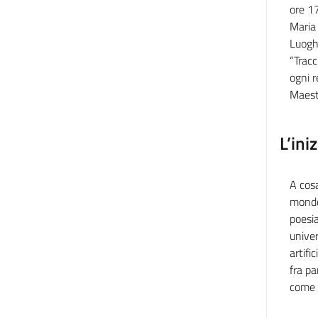
ore 1
Maria 
LuoghI
“Tracc
ogni r
Maest
L’ini
A cosa
mondo 
poesia
univer
artifi
fra pa
come 