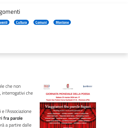
gomenti
venti
Cultura
Comuni
Montone
ole che non
, interrogativi che
 e l’Associazione
i fra parole
rà a partire dalle