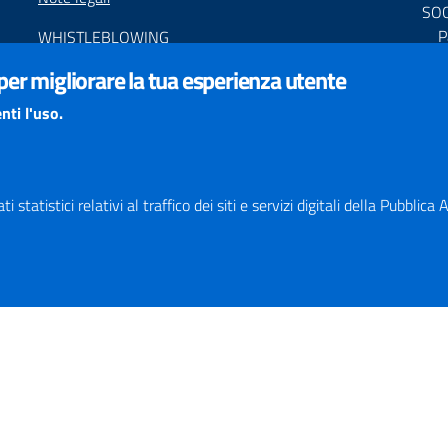
SO
P
WHISTLEBLOWING
P
Segnalazione condotte illecite
 per migliorare la tua esperienza utente
C
ACCESSIBILIT
À
nti l'uso.
PNR
Dichiarazione di accessibilità
Feedback accessibilità
Obiettivi di accessibilità
Responsabile del Procedimento di Pubblicazione (RPP)
 statistici relativi al traffico dei siti e servizi digitali della Pubblic
STATISTICHE ACCESSO SITO
Map
SEGNALAZIONI relative ai CONTENUTI DEL SITO
Indi
redazione@provincia.perugia.it
Int
VISUALIZZAZIONE CONTENUTI
Il sito internet della Provincia di Perugia è ottimizzato
per essere visualizzato dai principali browser aggiornati.
L'uso di browser non aggiornati può creare problemi di
visualizzazione dei contenuti.