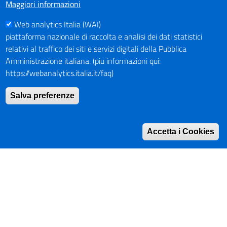
dei contenuti.
Maggiori informazioni
Web analytics Italia (WAI)
PAGAMENTI
piattaforma nazionale di raccolta e analisi dei dati statistici
relativi al traffico dei siti e servizi digitali della Pubblica
Amministrazione italiana. (piu informazioni qui:
https://webanalytics.italia.it/faq)
SOCIAL NETWORKS
Pagina Facebook
Salva preferenze
Profilo Instagram
Canale YouTube
Accetta i Cookies
PNRR (Piano Nazionale di Ripresa e Resilienza)
Mappa del Sito
Indirizzario