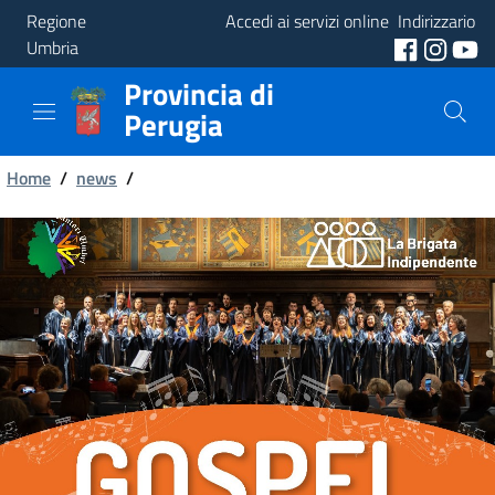
Regione
Accedi ai servizi online
Indirizzario
Umbria
Provincia di
Provincia
Perugia
Aree
Briciole
Tematiche
Home
/
news
/
di
Servizi
pane