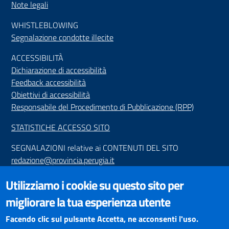
Note legali
WHISTLEBLOWING
Segnalazione condotte illecite
ACCESSIBILIT
À
Dichiarazione di accessibilità
Feedback accessibilità
Obiettivi di accessibilità
Responsabile del Procedimento di Pubblicazione (RPP)
STATISTICHE ACCESSO SITO
SEGNALAZIONI relative ai CONTENUTI DEL SITO
redazione@provincia.perugia.it
VISUALIZZAZIONE CONTENUTI
Utilizziamo i cookie su questo sito per
Il sito internet della Provincia di Perugia è ottimizzato per
migliorare la tua esperienza utente
essere visualizzato dai principali browser aggiornati. L'uso di
browser non aggiornati può creare problemi di visualizzazione
Facendo clic sul pulsante Accetta, ne acconsenti l'uso.