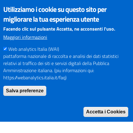
VISUALIZZAZIONE CONTENUTI
Utilizziamo i cookie su questo sito per
Il sito internet della Provincia di Perugia è ottimizzato per
migliorare la tua esperienza utente
essere visualizzato dai principali browser aggiornati. L'uso di
browser non aggiornati può creare problemi di visualizzazione
Facendo clic sul pulsante Accetta, ne acconsenti l'uso.
dei contenuti.
Maggiori informazioni
Web analytics Italia (WAI)
PAGAMENTI
piattaforma nazionale di raccolta e analisi dei dati statistici
relativi al traffico dei siti e servizi digitali della Pubblica
Amministrazione italiana. (piu informazioni qui:
https://webanalytics.italia.it/faq)
SOCIAL NETWORKS
Pagina Facebook
Salva preferenze
Profilo Instagram
Canale YouTube
Accetta i Cookies
PNRR (Piano Nazionale di Ripresa e Resilienza)