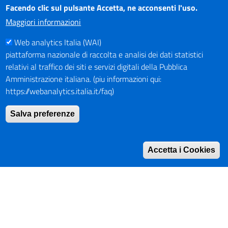
browser non aggiornati può creare problemi di visualizzazione
Facendo clic sul pulsante Accetta, ne acconsenti l'uso.
dei contenuti.
Maggiori informazioni
Web analytics Italia (WAI)
PAGAMENTI
piattaforma nazionale di raccolta e analisi dei dati statistici
relativi al traffico dei siti e servizi digitali della Pubblica
Amministrazione italiana. (piu informazioni qui:
https://webanalytics.italia.it/faq)
SOCIAL NETWORKS
Pagina Facebook
Salva preferenze
Profilo Instagram
Canale YouTube
Accetta i Cookies
PNRR (Piano Nazionale di Ripresa e Resilienza)
Mappa del Sito