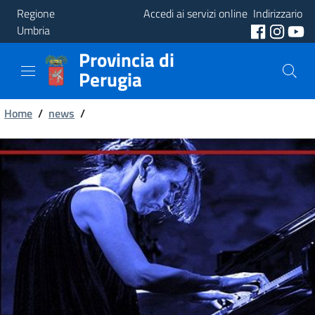
Regione
Accedi ai servizi online
Indirizzario
Umbria
Provincia di
Provincia
Perugia
Aree
Briciole
Tematiche
Home
/
news
/
di
Servizi
pane