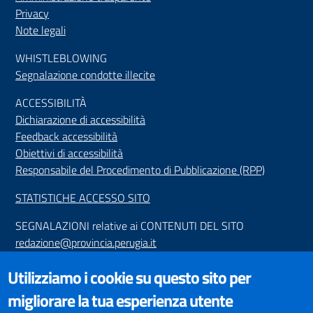
Privacy
Note legali
WHISTLEBLOWING
Segnalazione condotte illecite
ACCESSIBILIT
À
Dichiarazione di accessibilità
Feedback accessibilità
Obiettivi di accessibilità
Responsabile del Procedimento di Pubblicazione (RPP)
STATISTICHE ACCESSO SITO
SEGNALAZIONI relative ai CONTENUTI DEL SITO
redazione@provincia.perugia.it
VISUALIZZAZIONE CONTENUTI
Utilizziamo i cookie su questo sito per
Il sito internet della Provincia di Perugia è ottimizzato per
migliorare la tua esperienza utente
essere visualizzato dai principali browser aggiornati. L'uso di