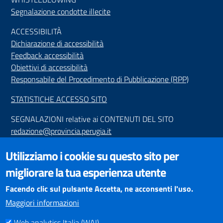
Segnalazione condotte illecite
ACCESSIBILIT
À
Dichiarazione di accessibilità
Feedback accessibilità
Obiettivi di accessibilità
Responsabile del Procedimento di Pubblicazione (RPP)
STATISTICHE ACCESSO SITO
SEGNALAZIONI relative ai CONTENUTI DEL SITO
redazione@provincia.perugia.it
VISUALIZZAZIONE CONTENUTI
Utilizziamo i cookie su questo sito per
Il sito internet della Provincia di Perugia è ottimizzato per
migliorare la tua esperienza utente
essere visualizzato dai principali browser aggiornati. L'uso di
browser non aggiornati può creare problemi di visualizzazione
Facendo clic sul pulsante Accetta, ne acconsenti l'uso.
dei contenuti.
Maggiori informazioni
Web analytics Italia (WAI)
PAGAMENTI