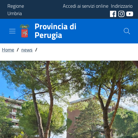
Regione
Accedi ai servizi online
Indirizzario
Umbria
Provincia di
Provincia
Perugia
Aree
Briciole
Tematiche
Home
/
news
/
di
Servizi
pane