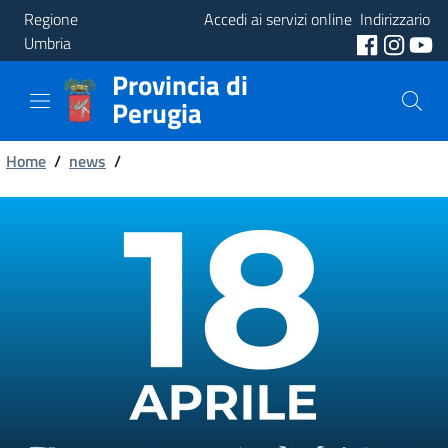
Regione
Accedi ai servizi online
Indirizzario
Umbria
Provincia di
Provincia
Perugia
Aree
Briciole
Tematiche
Home
/
news
/
di
Servizi
pane