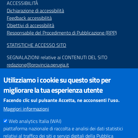
ACCESSIBILIT
À
Dichiarazione di accessibilità
Feedback accessibilità
Obiettivi di accessibilità
Responsabile del Procedimento di Pubblicazione (RPP)
STATISTICHE ACCESSO SITO
SEGNALAZIONI relative ai CONTENUTI DEL SITO
redazione@provincia.perugia.it
VISUALIZZAZIONE CONTENUTI
Utilizziamo i cookie su questo sito per
Il sito internet della Provincia di Perugia è ottimizzato per
migliorare la tua esperienza utente
essere visualizzato dai principali browser aggiornati. L'uso di
browser non aggiornati può creare problemi di visualizzazione
Facendo clic sul pulsante Accetta, ne acconsenti l'uso.
dei contenuti.
Maggiori informazioni
Web analytics Italia (WAI)
PAGAMENTI
piattaforma nazionale di raccolta e analisi dei dati statistici
relativi al traffico dei siti e servizi digitali della Pubblica