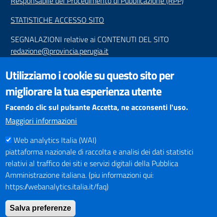
Responsabile del Procedimento di Pubblicazione (RPP)
STATISTICHE ACCESSO SITO
SEGNALAZIONI relative ai CONTENUTI DEL SITO
redazione@provincia.perugia.it
VISUALIZZAZIONE CONTENUTI
Utilizziamo i cookie su questo sito per
Il sito internet della Provincia di Perugia è ottimizzato per
migliorare la tua esperienza utente
essere visualizzato dai principali browser aggiornati. L'uso di
browser non aggiornati può creare problemi di visualizzazione
Facendo clic sul pulsante Accetta, ne acconsenti l'uso.
dei contenuti.
Maggiori informazioni
Web analytics Italia (WAI)
PAGAMENTI
piattaforma nazionale di raccolta e analisi dei dati statistici
relativi al traffico dei siti e servizi digitali della Pubblica
Amministrazione italiana. (piu informazioni qui:
https://webanalytics.italia.it/faq)
SOCIAL NETWORKS
Pagina Facebook
Salva preferenze