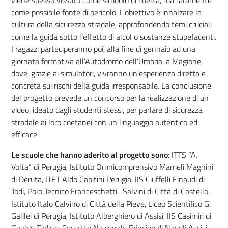
viene spesso vissuto come simbolo di libertà, ma raramente
come possibile fonte di pericolo. L’obiettivo è innalzare la
cultura della sicurezza stradale, approfondendo temi cruciali
come la guida sotto l’effetto di alcol o sostanze stupefacenti.
I ragazzi parteciperanno poi, alla fine di gennaio ad una
giornata formativa all’Autodromo dell’Umbria, a Magione,
dove, grazie ai simulatori, vivranno un’esperienza diretta e
concreta sui rischi della guida irresponsabile. La conclusione
del progetto prevede un concorso per la realizzazione di un
video, ideato dagli studenti stessi, per parlare di sicurezza
stradale ai loro coetanei con un linguaggio autentico ed
efficace.
Le scuole che hanno aderito al progetto sono
: ITTS “A.
Volta” di Perugia, Istituto Omnicomprensivo Mameli Magnini
di Deruta, ITET Aldo Capitini Perugia, IIS Ciuffelli Einaudi di
Todi, Polo Tecnico Franceschetti- Salvini di Città di Castello,
Istituto Italo Calvino di Città della Pieve, Liceo Scientifico G.
Galilei di Perugia, Istituto Alberghiero di Assisi, IIS Casimiri di