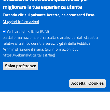
Il sito internet della Provincia di Perugia è ottimizzato per
migliorare la tua esperienza utente
essere visualizzato dai principali browser aggiornati. L'uso di
browser non aggiornati può creare problemi di visualizzazione
Facendo clic sul pulsante Accetta, ne acconsenti l'uso.
dei contenuti.
Maggiori informazioni
Web analytics Italia (WAI)
PAGAMENTI
piattaforma nazionale di raccolta e analisi dei dati statistici
relativi al traffico dei siti e servizi digitali della Pubblica
Amministrazione italiana. (piu informazioni qui:
https://webanalytics.italia.it/faq)
SOCIAL NETWORKS
Pagina Facebook
Salva preferenze
Profilo Instagram
Canale YouTube
Accetta i Cookies
PNRR (Piano Nazionale di Ripresa e Resilienza)