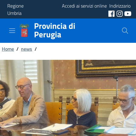
Regione
Accedi ai servizi online
Indirizzario
Umbria
Provincia di
Provincia
Perugia
Aree
Briciole
Tematiche
Home
/
news
/
di
Servizi
pane