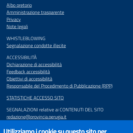
Albo pretorio
Amministrazione trasparente
Privacy
Note legali
WHISTLEBLOWING
Segnalazione condotte illecite
ACCESSIBILIT
À
Dichiarazione di accessibilità
Feedback accessibilità
Obiettivi di accessibilità
Responsabile del Procedimento di Pubblicazione (RPP)
STATISTICHE ACCESSO SITO
SEGNALAZIONI relative ai CONTENUTI DEL SITO
redazione@provincia.perugia.it
VISUALIZZAZIONE CONTENUTI
Utilizziamo i cookie su questo sito per