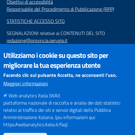
Obiettivi di accessibilità
Responsabile del Procedimento di Pubblicazione (RPP)
STATISTICHE ACCESSO SITO
SEGNALAZIONI relative ai CONTENUTI DEL SITO
redazione@provincia.perugia.it
VISUALIZZAZIONE CONTENUTI
Utilizziamo i cookie su questo sito per
Il sito internet della Provincia di Perugia è ottimizzato per
migliorare la tua esperienza utente
essere visualizzato dai principali browser aggiornati. L'uso di
browser non aggiornati può creare problemi di visualizzazione
Facendo clic sul pulsante Accetta, ne acconsenti l'uso.
dei contenuti.
Maggiori informazioni
Web analytics Italia (WAI)
PAGAMENTI
piattaforma nazionale di raccolta e analisi dei dati statistici
relativi al traffico dei siti e servizi digitali della Pubblica
Amministrazione italiana. (piu informazioni qui:
https://webanalytics.italia.it/faq)
SOCIAL NETWORKS