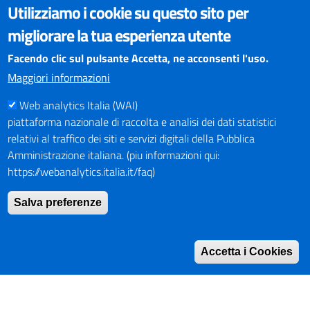
VISUALIZZAZIONE CONTENUTI
Utilizziamo i cookie su questo sito per
Il sito internet della Provincia di Perugia è ottimizzato per
migliorare la tua esperienza utente
essere visualizzato dai principali browser aggiornati. L'uso di
browser non aggiornati può creare problemi di visualizzazione
Facendo clic sul pulsante Accetta, ne acconsenti l'uso.
dei contenuti.
Maggiori informazioni
Web analytics Italia (WAI)
PAGAMENTI
piattaforma nazionale di raccolta e analisi dei dati statistici
relativi al traffico dei siti e servizi digitali della Pubblica
Amministrazione italiana. (piu informazioni qui:
https://webanalytics.italia.it/faq)
SOCIAL NETWORKS
Pagina Facebook
Salva preferenze
Profilo Instagram
Canale YouTube
Accetta i Cookies
PNRR (Piano Nazionale di Ripresa e Resilienza)