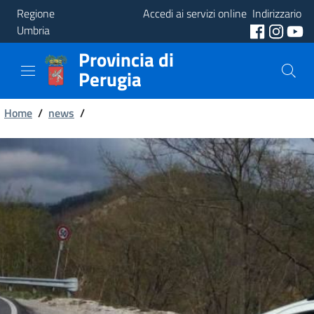
Regione
Accedi ai servizi online
Indirizzario
Umbria
Provincia di
Provincia
Perugia
Aree
Briciole
Tematiche
Home
/
news
/
di
Servizi
pane