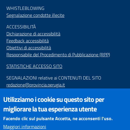
WHISTLEBLOWING
Segnalazione condotte illecite
ACCESSIBILIT
À
Dichiarazione di accessibilità
Feedback accessibilità
Obiettivi di accessibilità
Responsabile del Procedimento di Pubblicazione (RPP)
STATISTICHE ACCESSO SITO
SEGNALAZIONI relative ai CONTENUTI DEL SITO
redazione@provincia.perugia.it
VISUALIZZAZIONE CONTENUTI
Utilizziamo i cookie su questo sito per
Il sito internet della Provincia di Perugia è ottimizzato per
migliorare la tua esperienza utente
essere visualizzato dai principali browser aggiornati. L'uso di
browser non aggiornati può creare problemi di visualizzazione
Facendo clic sul pulsante Accetta, ne acconsenti l'uso.
dei contenuti.
Maggiori informazioni