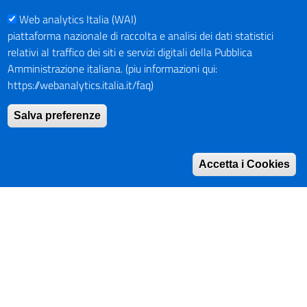
Web analytics Italia (WAI)
PAGAMENTI
piattaforma nazionale di raccolta e analisi dei dati statistici
relativi al traffico dei siti e servizi digitali della Pubblica
Amministrazione italiana. (piu informazioni qui:
https://webanalytics.italia.it/faq)
SOCIAL NETWORKS
Pagina Facebook
Salva preferenze
Profilo Instagram
Canale YouTube
Accetta i Cookies
PNRR (Piano Nazionale di Ripresa e Resilienza)
Mappa del Sito
Indirizzario