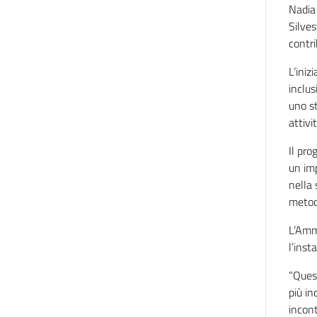
Nadia 
Silves
contri
L’iniz
inclus
uno st
attivi
Il pro
un im
nella 
metod
L’Amm
l’inst
“Ques
più in
incont