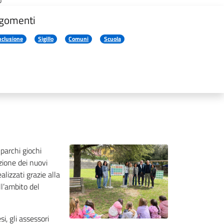
o
gomenti
nclusione
Sigillo
Comuni
Scuola
 parchi giochi
zione dei nuovi
lizzati grazie alla
ll’ambito del
, gli assessori