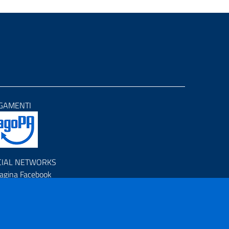
GAMENTI
CIAL NETWORKS
agina Facebook
rofilo Instagram
anale YouTube
R (Piano Nazionale di Ripresa e Resilienza)