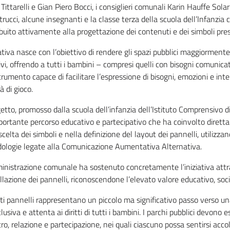
Tittarelli e Gian Piero Bocci, i consiglieri comunali Karin Hauffe Sola
trucci, alcune insegnanti e la classe terza della scuola dell’Infanzia
buito attivamente alla progettazione dei contenuti e dei simboli pres
iativa nasce con l’obiettivo di rendere gli spazi pubblici maggiormente 
ivi, offrendo a tutti i bambini – compresi quelli con bisogni comunica
rumento capace di facilitare l’espressione di bisogni, emozioni e inte
tà di gioco.
getto, promosso dalla scuola dell’infanzia dell’Istituto Comprensivo di 
portante percorso educativo e partecipativo che ha coinvolto dirett
scelta dei simboli e nella definizione del layout dei pannelli, utilizz
ologie legate alla Comunicazione Aumentativa Alternativa.
inistrazione comunale ha sostenuto concretamente l’iniziativa attra
allazione dei pannelli, riconoscendone l’elevato valore educativo, soci
ti pannelli rappresentano un piccolo ma significativo passo verso 
clusiva e attenta ai diritti di tutti i bambini. I parchi pubblici devono e
ro, relazione e partecipazione, nei quali ciascuno possa sentirsi accol