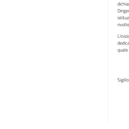
dichia
Dirige
istitu
rivolt
L’iniz
dedica
quale 
Sigill