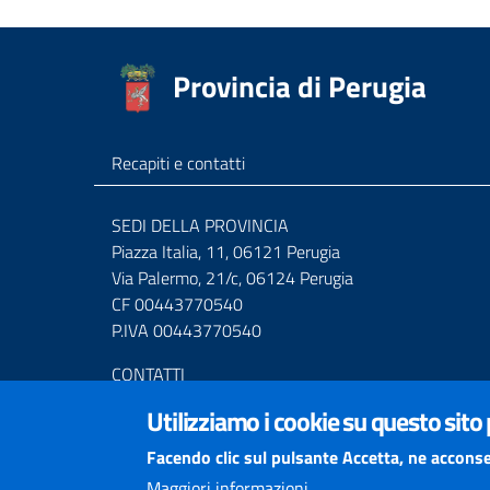
Provincia di Perugia
Recapiti e contatti
SEDI DELLA PROVINCIA
Piazza Italia, 11, 06121 Perugia
Via Palermo, 21/c, 06124 Perugia
CF 00443770540
P.IVA 00443770540
CONTATTI
Centralino Tel. (+39) 075.36811
Utilizziamo i cookie su questo sito
Numero Verde 800.01.3474
Mail URP
urprov@provincia.perugia.it
Facendo clic sul pulsante Accetta, ne acconse
Posta elettronica certificata (PEC)
Maggiori informazioni