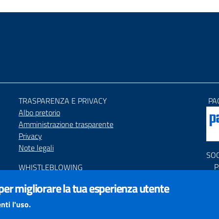
TRASPARENZA E PRIVACY
PA
Albo pretorio
Amministrazione trasparente
Privacy
Note legali
SO
P
WHISTLEBLOWING
P
Segnalazione condotte illecite
 per migliorare la tua esperienza utente
C
ACCESSIBILIT
À
nti l'uso.
PNR
Dichiarazione di accessibilità