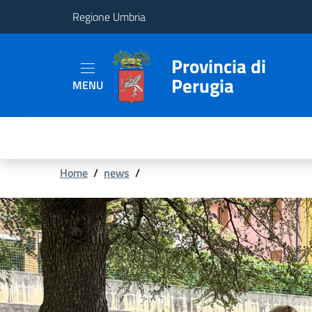
Regione Umbria
Provincia
Provincia di
Perugia
MENU
Aree
Tematiche
Servizi
Briciole
Home
/
news
/
di
pane