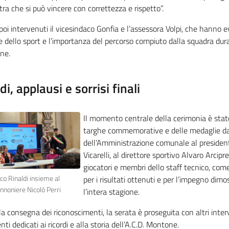
ra che si può vincere con correttezza e rispetto”.
oi intervenuti il vicesindaco Gonfia e l’assessora Volpi, che hanno ev
e dello sport e l’importanza del percorso compiuto dalla squadra dur
ne.
di, applausi e sorrisi finali
Il momento centrale della cerimonia è stat
targhe commemorative e delle medaglie da
dell’Amministrazione comunale al president
Vicarelli, al direttore sportivo Alvaro Arcipret
giocatori e membri dello staff tecnico, co
aco Rinaldi insieme al
per i risultati ottenuti e per l’impegno dim
nnoniere Nicolò Perri
l’intera stagione.
a consegna dei riconoscimenti, la serata è proseguita con altri inter
i dedicati ai ricordi e alla storia dell’A.C.D. Montone.