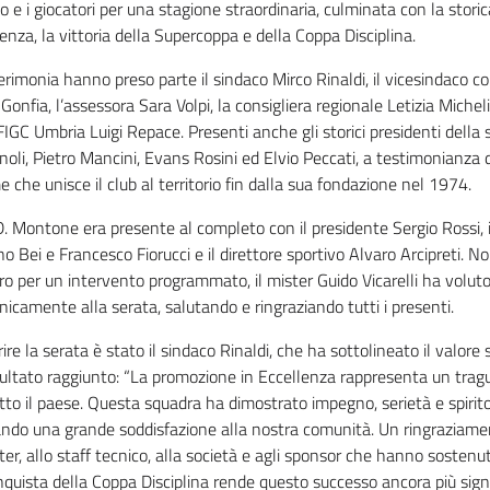
o e i giocatori per una stagione straordinaria, culminata con la stor
enza, la vittoria della Supercoppa e della Coppa Disciplina.
erimonia hanno preso parte il sindaco Mirco Rinaldi, il vicesindaco co
Gonfia, l’assessora Sara Volpi, la consigliera regionale Letizia Micheli
FIGC Umbria Luigi Repace. Presenti anche gli storici presidenti della
oli, Pietro Mancini, Evans Rosini ed Elvio Peccati, a testimonianza 
 che unisce il club al territorio fin dalla sua fondazione nel 1974.
D. Montone era presente al completo con il presidente Sergio Rossi, i
o Bei e Francesco Fiorucci e il direttore sportivo Alvaro Arcipreti. 
ro per un intervento programmato, il mister Guido Vicarelli ha volut
nicamente alla serata, salutando e ringraziando tutti i presenti.
ire la serata è stato il sindaco Rinaldi, che ha sottolineato il valor
isultato raggiunto: “La promozione in Eccellenza rappresenta un tra
tto il paese. Questa squadra ha dimostrato impegno, serietà e spirito
ando una grande soddisfazione alla nostra comunità. Un ringraziament
ter, allo staff tecnico, alla società e agli sponsor che hanno sostenu
quista della Coppa Disciplina rende questo successo ancora più signi