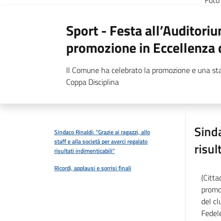
Foto 
Sport - Festa all’Auditori
promozione in Eccellenza 
Il Comune ha celebrato la promozione e una sta
Coppa Disciplina
Sinda
Sindaco Rinaldi: “Grazie ai ragazzi, allo
staff e alla società per averci regalato
risul
risultati indimenticabili”
Ricordi, applausi e sorrisi finali
(Citta
promoz
del cl
Fedel