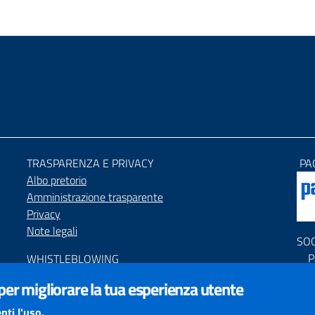
TRASPARENZA E PRIVACY
PA
Albo pretorio
Amministrazione trasparente
Privacy
Note legali
SO
P
WHISTLEBLOWING
P
Segnalazione condotte illecite
 per migliorare la tua esperienza utente
C
ACCESSIBILIT
À
nti l'uso.