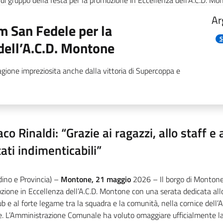
di gruppo della festa per la promozione in Eccellenza dell’A.C.D. M
Ar
um San Fedele per la
S
dell’A.C.D. Montone
gione impreziosita anche dalla vittoria di Supercoppa e
co Rinaldi: “Grazie ai ragazzi, allo staff e 
tati indimenticabili”
dino e Provincia) –
Montone, 21 maggio
2026 – Il borgo di Montone
ione in Eccellenza dell’A.C.D. Montone con una serata dedicata allo 
ub e al forte legame tra la squadra e la comunità, nella cornice dell
e. L’Amministrazione Comunale ha voluto omaggiare ufficialmente la 