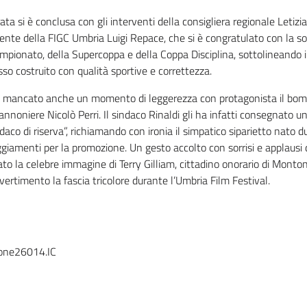
ata si è conclusa con gli interventi della consigliera regionale Letizia
ente della FIGC Umbria Luigi Repace, che si è congratulato con la soc
mpionato, della Supercoppa e della Coppa Disciplina, sottolineando il
so costruito con qualità sportive e correttezza.
 mancato anche un momento di leggerezza con protagonista il bom
nnoniere Nicolò Perri. Il sindaco Rinaldi gli ha infatti consegnato un
daco di riserva”, richiamando con ironia il simpatico siparietto nato d
giamenti per la promozione. Un gesto accolto con sorrisi e applausi 
ato la celebre immagine di Terry Gilliam, cittadino onorario di Mont
vertimento la fascia tricolore durante l’Umbria Film Festival.
one26014.IC