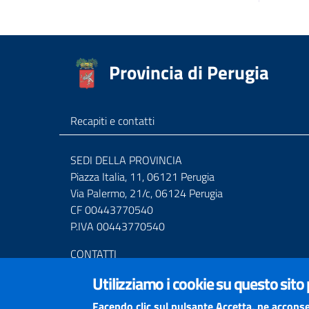
Provincia di Perugia
Recapiti e contatti
SEDI DELLA PROVINCIA
Piazza Italia, 11, 06121 Perugia
Via Palermo, 21/c, 06124 Perugia
CF 00443770540
P.IVA 00443770540
CONTATTI
Centralino Tel. (+39) 075.36811
Utilizziamo i cookie su questo sito
Numero Verde 800.01.3474
Mail URP
urprov@provincia.perugia.it
Facendo clic sul pulsante Accetta, ne acconse