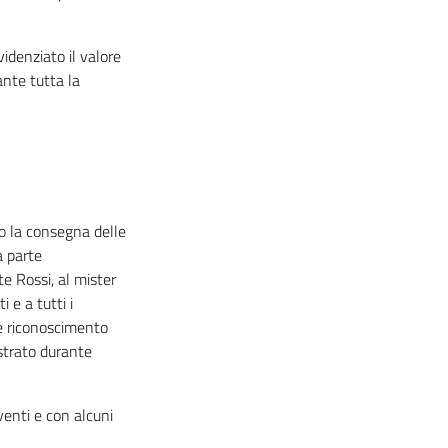
idenziato il valore
ante tutta la
o la consegna delle
 parte
e Rossi, al mister
i e a tutti i
me riconoscimento
ostrato durante
venti e con alcuni