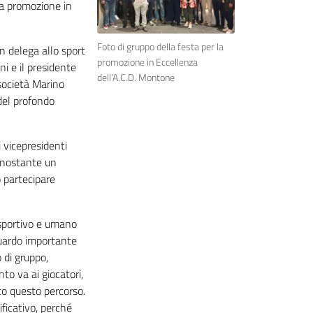
ica promozione in
Foto di gruppo della festa per la
n delega allo sport
promozione in Eccellenza
ni e il presidente
dell’A.C.D. Montone
 società Marino
del profondo
 vicepresidenti
Nonostante un
o partecipare
e sportivo e umano
guardo importante
 di gruppo,
o va ai giocatori,
to questo percorso.
ficativo, perché