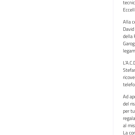
tecnic
Eccell
Alla c
David 
della 
Garogn
legame
L’A.C.
Stefan
ricove
telefo
Ad apr
del r
per tu
regal
al mis
La con