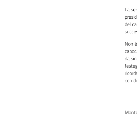
La ser
presid
del ca
succes
Non è
capoca
da sin
festeg
ricord
con di
Mont