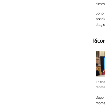
dimost
Sono p
social
stagio
Ricor
Il sind
capoca
Dopo l
moment