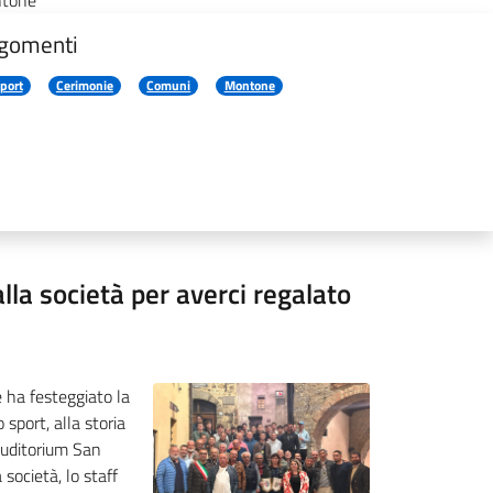
ontone
gomenti
port
Cerimonie
Comuni
Montone
alla società per averci regalato
 ha festeggiato la
sport, alla storia
’Auditorium San
società, lo staff