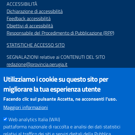
ACCESSIBILIT
À
Dichiarazione di accessibilità
Feedback accessibilità
Obiettivi di accessibilità
Responsabile del Procedimento di Pubblicazione (RPP)
STATISTICHE ACCESSO SITO
SEGNALAZIONI relative ai CONTENUTI DEL SITO
redazione@provincia.perugia.it
VISUALIZZAZIONE CONTENUTI
Utilizziamo i cookie su questo sito per
Il sito internet della Provincia di Perugia è ottimizzato per
migliorare la tua esperienza utente
essere visualizzato dai principali browser aggiornati. L'uso di
browser non aggiornati può creare problemi di visualizzazione
Facendo clic sul pulsante Accetta, ne acconsenti l'uso.
dei contenuti.
Maggiori informazioni
Web analytics Italia (WAI)
PAGAMENTI
piattaforma nazionale di raccolta e analisi dei dati statistici
relativi al traffico dei siti e servizi digitali della Pubblica