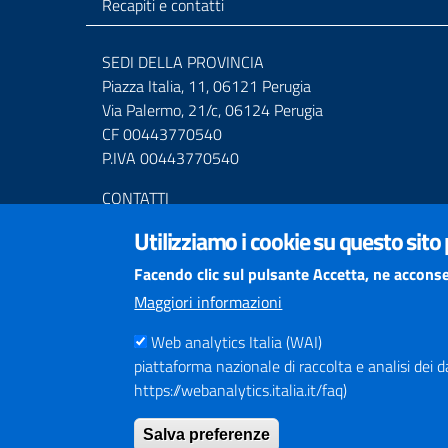
Recapiti e contatti
SEDI DELLA PROVINCIA
Piazza Italia, 11, 06121 Perugia
Via Palermo, 21/c, 06124 Perugia
CF 00443770540
P.IVA 00443770540
CONTATTI
Centralino Tel. (+39) 075.36811
Utilizziamo i cookie su questo sito
Numero Verde 800.01.3474
Mail URP
urprov@provincia.perugia.it
Facendo clic sul pulsante Accetta, ne acconse
Posta elettronica certificata (PEC)
Maggiori informazioni
provincia.perugia@postacert.umbria.it
Altri indirizzi PEC della Provincia di Perugia
Web analytics Italia (WAI)
piattaforma nazionale di raccolta e analisi dei dati
Centrale Operativa Polizia provinciale 075.32111
https://webanalytics.italia.it/faq)
Emergenza Stradale 335.6425246
Salva preferenze
Numeri Emergenza dei Comprensori