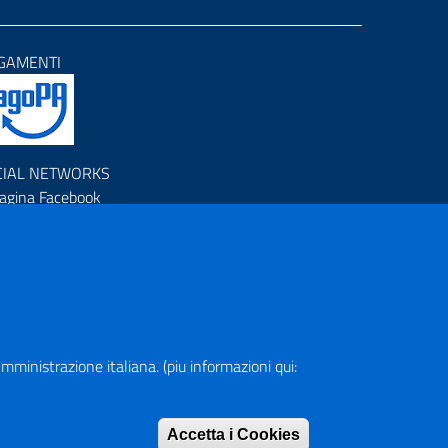
GAMENTI
CIAL NETWORKS
agina Facebook
rofilo Instagram
anale YouTube
R (Piano Nazionale di Ripresa e Resilienza)
a Amministrazione italiana. (piu informazioni qui:
pa del Sito
Accetta i Cookies
Rimuovi consen