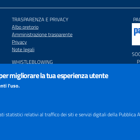
TRASPARENZA E PRIVACY
PA
Albo pretorio
Amministrazione trasparente
Privacy
Note legali
SO
P
WHISTLEBLOWING
P
Segnalazione condotte illecite
 per migliorare la tua esperienza utente
C
ACCESSIBILIT
À
nti l'uso.
PNR
Dichiarazione di accessibilità
Feedback accessibilità
Obiettivi di accessibilità
Responsabile del Procedimento di Pubblicazione (RPP)
 statistici relativi al traffico dei siti e servizi digitali della Pubblic
STATISTICHE ACCESSO SITO
Map
SEGNALAZIONI relative ai CONTENUTI DEL SITO