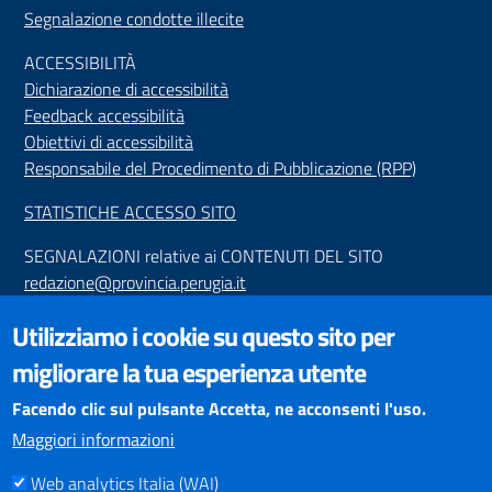
Segnalazione condotte illecite
ACCESSIBILIT
À
Dichiarazione di accessibilità
Feedback accessibilità
Obiettivi di accessibilità
Responsabile del Procedimento di Pubblicazione (RPP)
STATISTICHE ACCESSO SITO
SEGNALAZIONI relative ai CONTENUTI DEL SITO
redazione@provincia.perugia.it
VISUALIZZAZIONE CONTENUTI
Utilizziamo i cookie su questo sito per
Il sito internet della Provincia di Perugia è ottimizzato per
migliorare la tua esperienza utente
essere visualizzato dai principali browser aggiornati. L'uso di
browser non aggiornati può creare problemi di visualizzazione
Facendo clic sul pulsante Accetta, ne acconsenti l'uso.
dei contenuti.
Maggiori informazioni
Web analytics Italia (WAI)
PAGAMENTI