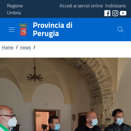
Regione
Accedi ai servizi online
Indirizzario
Umbria
Provincia di
Provincia
Perugia
Aree
Briciole
Tematiche
Home
/
news
/
di
Servizi
pane