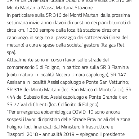
SR 79 bis Orvienata località Quadro e Todi e sulla SR 316 dei
Monti Martani a Massa Martana Stazione.
In particolare sulla SR 316 dei Monti Martani dalla prossima
settimana inizieranno i lavori di ripristino dei piani bitumati di
circa km. 1,350 sempre dalla località stazione direzione
capoluogo, in seguito al passaggio dei sottoservizi (linea del
metano) a cura e spese della societa’ gestore (Italgas Reti
spa).
Attualmente sono in corso i lavori sulle strade del
comprensorio 5 di Foligno, in particolare sulla SR 3 Flaminia
(ribitumatura in località Nocera Umbra capoluogo), SR 147
Assisana in località Assisi capoluogo e Ponte San Vetturino;
SR 316 dei Monti Martani (loc. San Marco di Montefalco), SR
444 del Subasio (loc. Assisi capoluogo e Ponte Grande ); ex
SS 77 Val di Chienti (loc. Colfiorito di Foligno).
“Per emergenza epidemiologica COVID-19 sono ancora
sospesi i lavori di ripristino delle Strade Provinciali della zona
Foligno-Todi, finanziati dal Ministero Infrastrutture e
Trasporti 2018 - annualità 2019 – spiegano il presidente