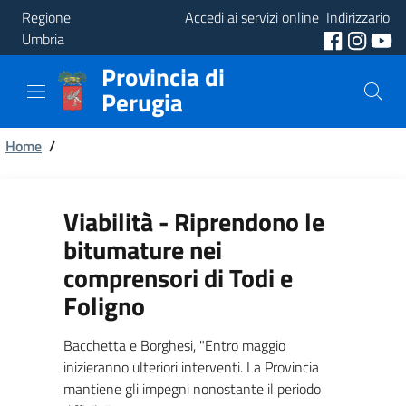
Regione
Accedi ai servizi online
Indirizzario
Umbria
Provincia di
Provincia
Perugia
Aree
Briciole
Tematiche
Home
/
di
Servizi
pane
Viabilità - Riprendono le
bitumature nei
comprensori di Todi e
Foligno
Bacchetta e Borghesi, "Entro maggio
inizieranno ulteriori interventi. La Provincia
mantiene gli impegni nonostante il periodo