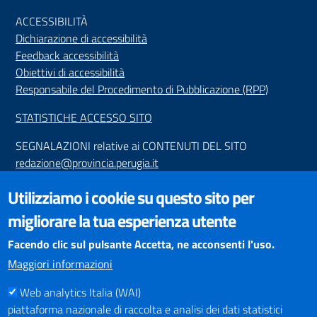
ACCESSIBILIT
À
Dichiarazione di accessibilità
Feedback accessibilità
Obiettivi di accessibilità
Responsabile del Procedimento di Pubblicazione (RPP)
STATISTICHE ACCESSO SITO
SEGNALAZIONI relative ai CONTENUTI DEL SITO
redazione@provincia.perugia.it
VISUALIZZAZIONE CONTENUTI
Utilizziamo i cookie su questo sito per
Il sito internet della Provincia di Perugia è ottimizzato per
migliorare la tua esperienza utente
essere visualizzato dai principali browser aggiornati. L'uso di
browser non aggiornati può creare problemi di visualizzazione
Facendo clic sul pulsante Accetta, ne acconsenti l'uso.
dei contenuti.
Maggiori informazioni
Web analytics Italia (WAI)
PAGAMENTI
piattaforma nazionale di raccolta e analisi dei dati statistici