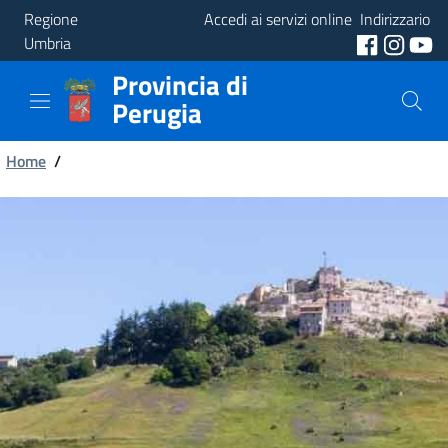
Regione
Accedi ai servizi online
Indirizzario
Umbria
Provincia di
Provincia
Perugia
Aree
Briciole
Tematiche
Home
/
di
Servizi
pane