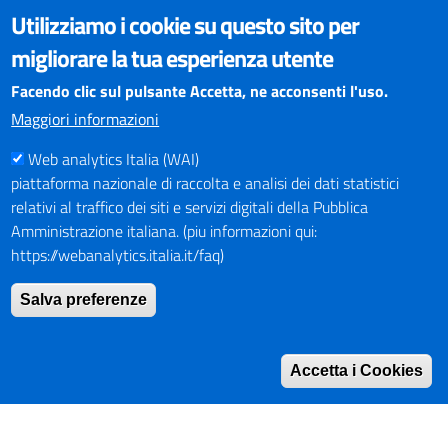
VISUALIZZAZIONE CONTENUTI
Utilizziamo i cookie su questo sito per
Il sito internet della Provincia di Perugia è ottimizzato per
migliorare la tua esperienza utente
essere visualizzato dai principali browser aggiornati. L'uso di
browser non aggiornati può creare problemi di visualizzazione
Facendo clic sul pulsante Accetta, ne acconsenti l'uso.
dei contenuti.
Maggiori informazioni
Web analytics Italia (WAI)
PAGAMENTI
piattaforma nazionale di raccolta e analisi dei dati statistici
relativi al traffico dei siti e servizi digitali della Pubblica
Amministrazione italiana. (piu informazioni qui:
https://webanalytics.italia.it/faq)
SOCIAL NETWORKS
Pagina Facebook
Salva preferenze
Profilo Instagram
Canale YouTube
Accetta i Cookies
PNRR (Piano Nazionale di Ripresa e Resilienza)