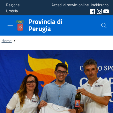
Regione
Accedi ai servizi online
Indirizzario
Umbria
Provincia di
Provincia
Perugia
Aree
Briciole
Tematiche
Home
/
di
Servizi
pane