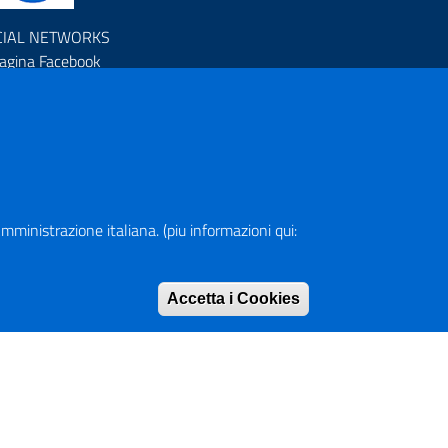
CIAL NETWORKS
agina Facebook
rofilo Instagram
anale YouTube
R (Piano Nazionale di Ripresa e Resilienza)
a Amministrazione italiana. (piu informazioni qui:
pa del Sito
Accetta i Cookies
Rimuovi consen
rizzario
ranet