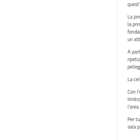
quest’
La pri
la pri
fonda
un att
A part
ripetu
pelleg
La cel
Con l'
limit
l'area
Per tu
sala 