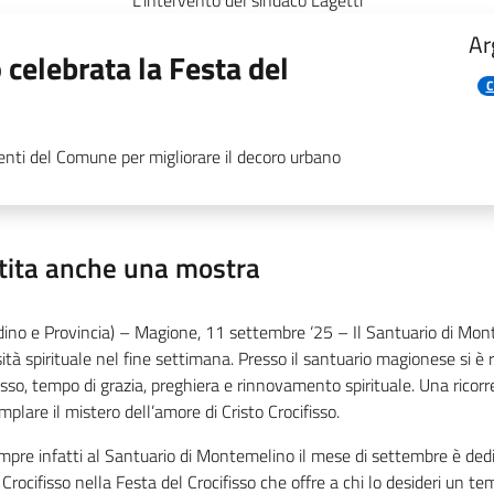
L'intervento del sindaco Lagetti
Ar
elebrata la Festa del
C
venti del Comune per migliorare il decoro urbano
stita anche una mostra
dino e Provincia) –
Magione, 11
settembre ‘25 – Il Santuario di Mon
ità spirituale nel fine settimana. Presso il santuario magionese si 
isso, tempo di grazia, preghiera e rinnovamento spirituale. Una rico
plare il mistero dell’amore di Cristo Crocifisso.
mpre infatti al Santuario di Montemelino il mese di settembre è dedi
 Crocifisso nella Festa del Crocifisso che offre a chi lo desideri un t