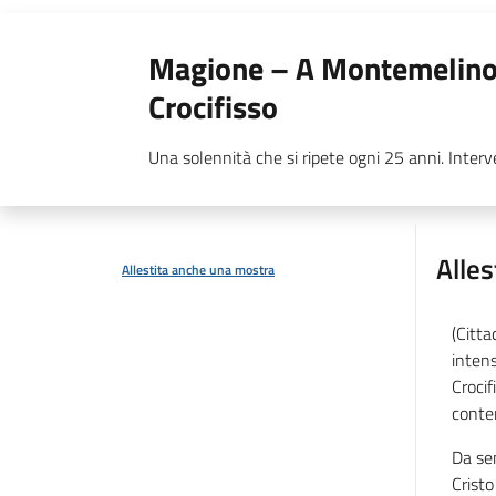
Magione – A Montemelino c
Crocifisso
Una solennità che si ripete ogni 25 anni. Inter
Alle
Allestita anche una mostra
(Citta
intens
Crocif
contem
Da se
Cristo