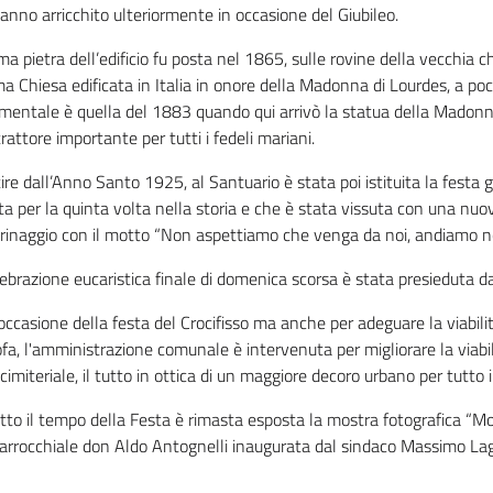
anno arricchito ulteriormente in occasione del Giubileo.
ma pietra dell’edificio fu posta nel 1865, sulle rovine della vecchia 
ma Chiesa edificata in Italia in onore della Madonna di Lourdes, a poc
mentale è quella del 1883 quando qui arrivò la statua della Madon
rattore importante per tutti i fedeli mariani.
ire dall’Anno Santo 1925, al Santuario è stata poi istituita la festa 
ta per la quinta volta nella storia e che è stata vissuta con una nuova
rinaggio con il motto “Non aspettiamo che venga da noi, andiamo noi
ebrazione eucaristica finale di domenica scorsa è stata presieduta d
occasione della festa del Crocifisso ma anche per adeguare la viabilità
rofa, l'amministrazione comunale è intervenuta per
migliorare
la viabil
 cimiteriale, il tutto in ottica di un maggiore decoro urbano per tutto il
tto il tempo della Festa è rimasta esposta la mostra fotografica “Mont
parrocchiale don Aldo Antognelli inaugurata dal sindaco Massimo Lag