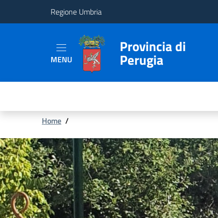
Regione Umbria
Provincia
Provincia di
Perugia
MENU
Aree
Tematiche
Servizi
Briciole
Home
/
di
pane