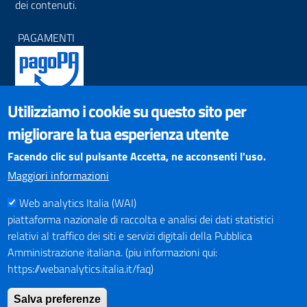
dei contenuti.
PAGAMENTI
Utilizziamo i cookie su questo sito per
SOCIAL NETWORKS
migliorare la tua esperienza utente
Pagina Facebook
Profilo Instagram
Facendo clic sul pulsante Accetta, ne acconsenti l'uso.
Canale YouTube
Maggiori informazioni
PNRR (Piano Nazionale di Ripresa e Resilienza)
Web analytics Italia (WAI)
piattaforma nazionale di raccolta e analisi dei dati statistici
relativi al traffico dei siti e servizi digitali della Pubblica
Amministrazione italiana. (piu informazioni qui:
https://webanalytics.italia.it/faq)
Mappa del Sito
Salva preferenze
Indirizzario