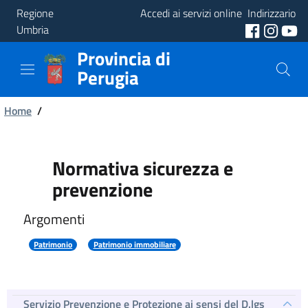
Regione
Accedi ai servizi online
Indirizzario
Umbria
Provincia di
Provincia
Perugia
Aree
Briciole
Tematiche
Home
/
di
Servizi
pane
Normativa sicurezza e
prevenzione
Argomenti
Patrimonio
Patrimonio immobiliare
Servizio Prevenzione e Protezione ai sensi del D.lgs