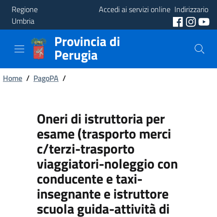
Regione
Accedi ai servizi online
Indirizzario
Umbria
Provincia di
Provincia
Perugia
Aree
Briciole
Tematiche
Home
/
PagoPA
/
di
Servizi
pane
Oneri di istruttoria per
esame (trasporto merci
c/terzi-trasporto
viaggiatori-noleggio con
conducente e taxi-
insegnante e istruttore
scuola guida-attività di