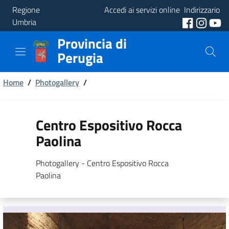
Regione
Accedi ai servizi online
Indirizzario
Umbria
Provincia di
Provincia
Perugia
Aree
Briciole
Tematiche
Home
/
Photogallery
/
di
Servizi
pane
Centro Espositivo Rocca
Paolina
Photogallery - Centro Espositivo Rocca
Paolina