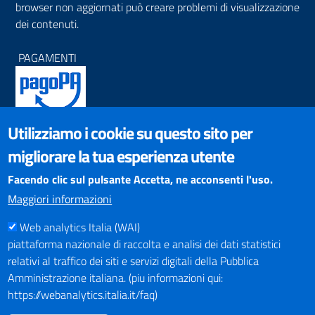
browser non aggiornati può creare problemi di visualizzazione
dei contenuti.
PAGAMENTI
Utilizziamo i cookie su questo sito per
SOCIAL NETWORKS
migliorare la tua esperienza utente
Pagina Facebook
Profilo Instagram
Facendo clic sul pulsante Accetta, ne acconsenti l'uso.
Canale YouTube
Maggiori informazioni
PNRR (Piano Nazionale di Ripresa e Resilienza)
Web analytics Italia (WAI)
piattaforma nazionale di raccolta e analisi dei dati statistici
relativi al traffico dei siti e servizi digitali della Pubblica
Amministrazione italiana. (piu informazioni qui:
https://webanalytics.italia.it/faq)
Mappa del Sito