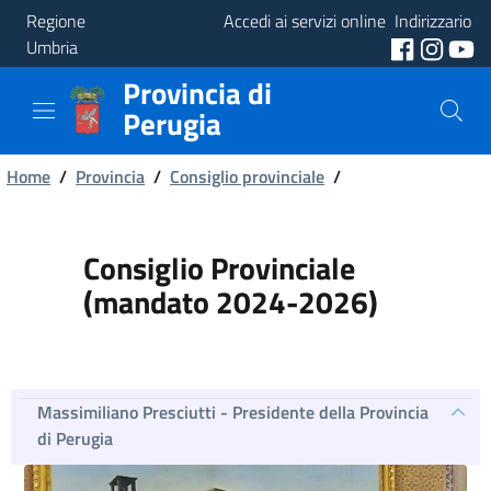
Regione
Accedi ai servizi online
Indirizzario
Umbria
Provincia di
Provincia
Perugia
Aree
Briciole
Tematiche
Home
/
Provincia
/
Consiglio provinciale
/
di
Servizi
pane
Consiglio Provinciale
(mandato 2024-2026)
Massimiliano Presciutti - Presidente della Provincia
di Perugia