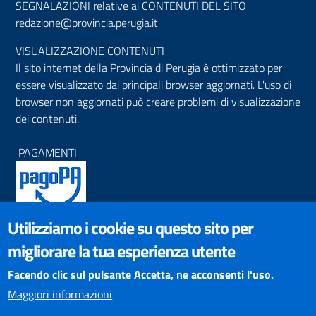
SEGNALAZIONI relative ai CONTENUTI DEL SITO
redazione@provincia.perugia.it
VISUALIZZAZIONE CONTENUTI
Il sito internet della Provincia di Perugia è ottimizzato per
essere visualizzato dai principali browser aggiornati. L'uso di
browser non aggiornati può creare problemi di visualizzazione
dei contenuti.
PAGAMENTI
Utilizziamo i cookie su questo sito per
SOCIAL NETWORKS
migliorare la tua esperienza utente
Pagina Facebook
Profilo Instagram
Facendo clic sul pulsante Accetta, ne acconsenti l'uso.
Canale YouTube
Maggiori informazioni
PNRR (Piano Nazionale di Ripresa e Resilienza)