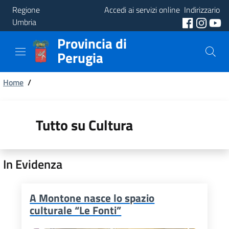
Regione
Accedi ai servizi online
Indirizzario
Umbria
Provincia di
Provincia
Perugia
Aree
Briciole
Tematiche
Home
/
di
Servizi
pane
Tutto su Cultura
In Evidenza
A Montone nasce lo spazio
culturale “Le Fonti”