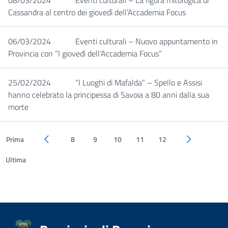
08/03/2024
Eventi culturali – La figura mitologica di
Cassandra al centro dei giovedì dell’Accademia Focus
06/03/2024
Eventi culturali – Nuovo appuntamento in
Provincia con “I giovedì dell’Accademia Focus”
25/02/2024
“I Luoghi di Mafalda” – Spello e Assisi
hanno celebrato la principessa di Savoia a 80 anni dalla sua
morte
Prima
8
9
10
11
12
Pagina precedente
Pagina succe
Ultima