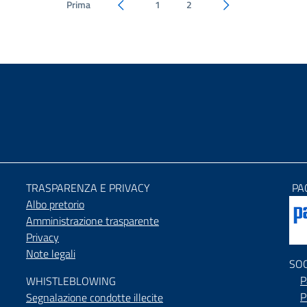
Prima
1
2
Pagina precedente
Pagina successiva
TRASPARENZA E PRIVACY
PA
Albo pretorio
Amministrazione trasparente
Privacy
Note legali
SO
P
WHISTLEBLOWING
P
Segnalazione condotte illecite