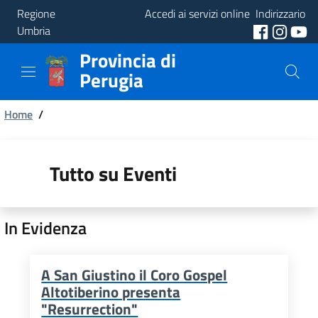
Regione
Accedi ai servizi online
Indirizzario
Umbria
Provincia di
Provincia
Perugia
Aree
Briciole
Tematiche
Home
/
di
Servizi
pane
Tutto su Eventi
In Evidenza
A San Giustino il Coro Gospel
Altotiberino presenta
"Resurrection"