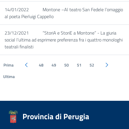
14/01/2022
Montone –Al teatro San Fedele l’omaggio
al poeta Pierluigi Cappello
23/12/2021
“StoriA e StoriE a Montone” - La giuria
social l’ultima ad esprimere preferenza fra i quattro monologhi
teatrali finalisti
Prima
48
49
50
51
52
Pagina precedente
Pagina succe
Ultima
Provincia di Perugia