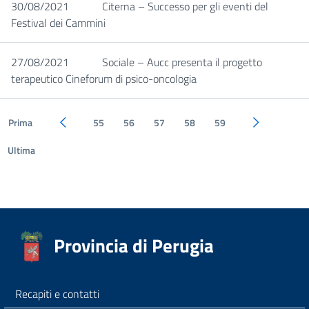
30/08/2021
Citerna – Successo per gli eventi del
Festival dei Cammini
27/08/2021
Sociale – Aucc presenta il progetto
terapeutico Cineforum di psico-oncologia
Prima
55
56
57
58
59
Pagina precedente
Pagina succe
Ultima
Provincia di Perugia
Recapiti e contatti