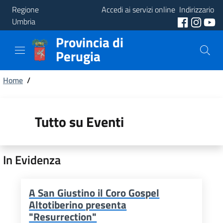
Regione
Accedi ai servizi online
Indirizzario
Umbria
Provincia di
Provincia
Perugia
Aree
Briciole
Tematiche
Home
/
di
Servizi
pane
Tutto su Eventi
In Evidenza
A San Giustino il Coro Gospel
Altotiberino presenta
"Resurrection"