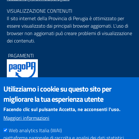
VISUALIZZAZIONE CONTENUTI
Il sito internet della Provincia di Perugia è ottimizzato per
essere visualizzato dai principali browser aggiornati. L'uso di
browser non aggiornati può creare problemi di visualizzazione
dei contenuti.
PAGAMENTI
Utilizziamo i cookie su questo sito per
SOCIAL NETWORKS
migliorare la tua esperienza utente
Pagina Facebook
Profilo Instagram
Facendo clic sul pulsante Accetta, ne acconsenti l'uso.
Canale YouTube
Maggiori informazioni
PNRR (Piano Nazionale di Ripresa e Resilienza)
Web analytics Italia (WAI)
piattaforma nazionale di raccolta e analisi dei dati statistici