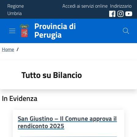
Regione
Accedi ai servizi online
Indirizzario
Umbria
Provincia di
Provincia
Perugia
Aree
Briciole
Tematiche
Home
/
di
Servizi
pane
Tutto su Bilancio
In Evidenza
San Giustino – Il Comune approva il
rendiconto 2025