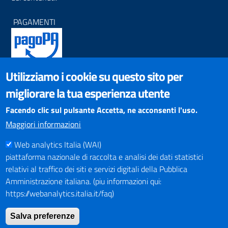
PAGAMENTI
Utilizziamo i cookie su questo sito per
SOCIAL NETWORKS
migliorare la tua esperienza utente
Pagina Facebook
Profilo Instagram
Facendo clic sul pulsante Accetta, ne acconsenti l'uso.
Canale YouTube
Maggiori informazioni
PNRR (Piano Nazionale di Ripresa e Resilienza)
Web analytics Italia (WAI)
piattaforma nazionale di raccolta e analisi dei dati statistici
relativi al traffico dei siti e servizi digitali della Pubblica
Amministrazione italiana. (piu informazioni qui:
https://webanalytics.italia.it/faq)
Mappa del Sito
Salva preferenze
Indirizzario