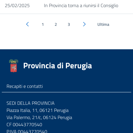
25/02/2025
In Provincia torna a riunirsi il Consiglio
1
2
3
Ultima
Pagina precedente
Pagina successiva
Provincia di Perugia
Recapiti e contatti
SEDI DELLA PROVINCIA
Piazza Italia, 11, 06121 Perugia
Via Palermo, 21/c, 06124 Perugia
CF 00443770540
P.IVA 00443770540