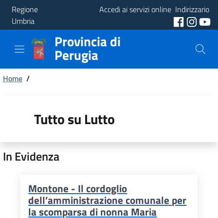
Regione
Accedi ai servizi online
Indirizzario
Umbria
Provincia di
Provincia
Perugia
Aree
Briciole
Tematiche
Home
/
di
Servizi
pane
Tutto su Lutto
In Evidenza
Montone - Il cordoglio
dell’amministrazione comunale per
la scomparsa di nonna Maria