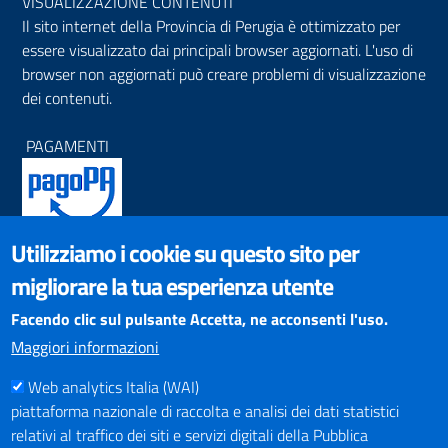
VISUALIZZAZIONE CONTENUTI
Il sito internet della Provincia di Perugia è ottimizzato per
essere visualizzato dai principali browser aggiornati. L'uso di
browser non aggiornati può creare problemi di visualizzazione
dei contenuti.
PAGAMENTI
Utilizziamo i cookie su questo sito per
SOCIAL NETWORKS
migliorare la tua esperienza utente
Pagina Facebook
Profilo Instagram
Facendo clic sul pulsante Accetta, ne acconsenti l'uso.
Canale YouTube
Maggiori informazioni
PNRR (Piano Nazionale di Ripresa e Resilienza)
Web analytics Italia (WAI)
piattaforma nazionale di raccolta e analisi dei dati statistici
relativi al traffico dei siti e servizi digitali della Pubblica