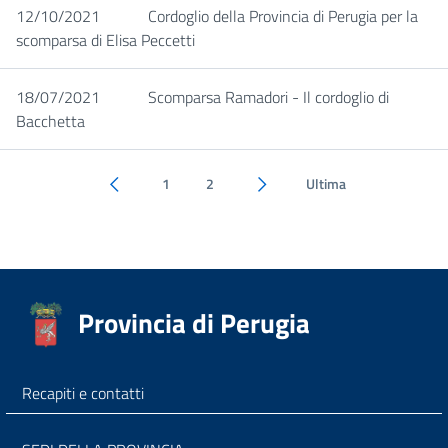
12/10/2021
Cordoglio della Provincia di Perugia per la
scomparsa di Elisa Peccetti
18/07/2021
Scomparsa Ramadori - Il cordoglio di
Bacchetta
1
2
Ultima
Pagina precedente
Pagina successiva
Provincia di Perugia
Recapiti e contatti