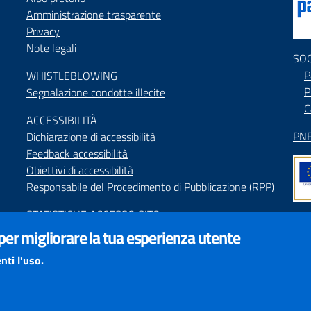
Amministrazione trasparente
Privacy
Note legali
SO
P
WHISTLEBLOWING
P
Segnalazione condotte illecite
C
ACCESSIBILIT
À
PNR
Dichiarazione di accessibilità
Feedback accessibilità
Obiettivi di accessibilità
Responsabile del Procedimento di Pubblicazione (RPP)
STATISTICHE ACCESSO SITO
Map
 per migliorare la tua esperienza utente
SEGNALAZIONI relative ai CONTENUTI DEL SITO
Indi
redazione@provincia.perugia.it
nti l'uso.
Int
VISUALIZZAZIONE CONTENUTI
Il sito internet della Provincia di Perugia è ottimizzato