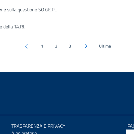
ene sulla questione SO.GE.PU
 della TA.RI.
1
2
3
Ultima
Pagina precedente
Pagina successiva
TRASPARENZA E PRIVACY
PA
Albo pretorio