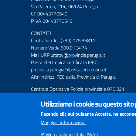
Via Palermo, 21/c, 06124 Perugia
CF 00443770540
P.IVA 00443770540
CONTATTI
Centralino Tel. (+39) 075.36811
Numero Verde 800.01.3474
Mail URP
urprov@provincia.perugia.it
Posta elettronica certificata (PEC)
provincia.perugia@postacert.umbria.it
Altri indirizzi PEC della Provincia di Perugia
Centrale Operativa Polizia provinciale 075.32111
Emergenza Stradale 335.6425246
Utilizziamo i cookie su questo sito
Numeri Emergenza dei Comprensori
Facendo clic sul pulsante Accetta, ne acconse
Infoviabilità
Maggiori informazioni
Web analytics Italia (WAI)