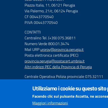
Piazza Italia, 11, 06121 Perugia
Via Palermo, 21/c, 06124 Perugia
CF 00443770540
P.IVA 00443770540
CONTATTI
Centralino Tel. (+39) 075.36811
Numero Verde 800.01.3474
Mail URP
urprov@provincia.perugia.it
Posta elettronica certificata (PEC)
provincia.perugia@postacert.umbria.it
Altri indirizzi PEC della Provincia di Perugia
Centrale Operativa Polizia provinciale 075.32111
Emergenza Stradale 335.6425246
Utilizziamo i cookie su questo sito
Numeri Emergenza dei Comprensori
Facendo clic sul pulsante Accetta, ne acconse
Infoviabilità
Maggiori informazioni