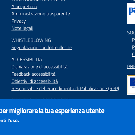
Albo pretorio
Amministrazione trasparente
Privacy
Note legali
SO
P
WHISTLEBLOWING
P
Segnalazione condotte illecite
C
ACCESSIBILIT
À
PNR
Dichiarazione di accessibilità
Feedback accessibilità
Obiettivi di accessibilità
Responsabile del Procedimento di Pubblicazione (RPP)
STATISTICHE ACCESSO SITO
Map
 per migliorare la tua esperienza utente
SEGNALAZIONI relative ai CONTENUTI DEL SITO
Indi
redazione@provincia.perugia.it
nti l'uso.
Int
VISUALIZZAZIONE CONTENUTI