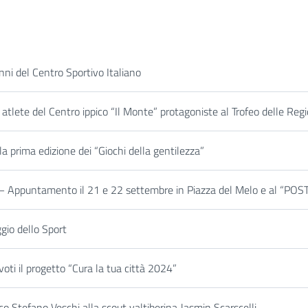
nni del Centro Sportivo Italiano
tlete del Centro ippico “Il Monte” protagoniste al Trofeo delle Regi
la prima edizione dei “Giochi della gentilezza”
Appuntamento il 21 e 22 settembre in Piazza del Melo e al “POST 
ggio dello Sport
oti il progetto “Cura la tua città 2024”
co Stefano Veschi alla scout valtiberina Jasmin Scarscelli