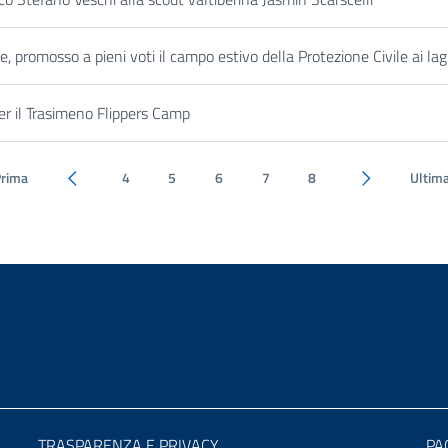
 promosso a pieni voti il campo estivo della Protezione Civile ai lag
er il Trasimeno Flippers Camp
Prima
4
5
6
7
8
Ultim
Pagina precedente
Pagina succes
TRASPARENZA E PRIVACY
PA