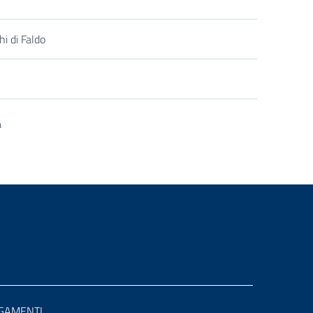
hi di Faldo
a
siva
GAMENTI