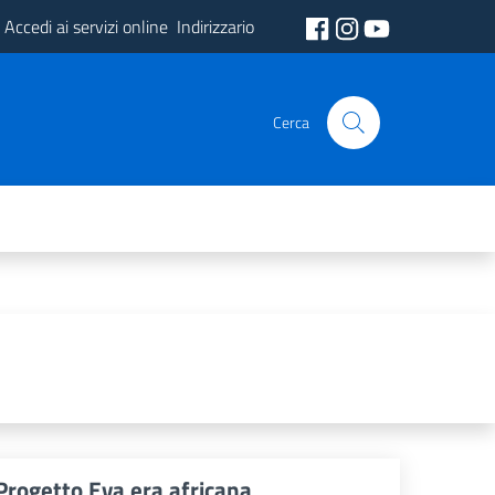
Accedi ai servizi online
Indirizzario
Cerca
Progetto Eva era africana