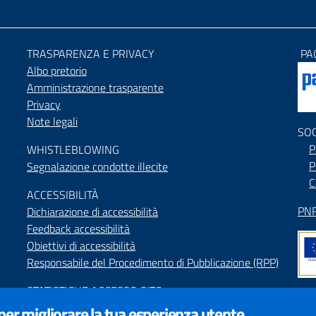
TRASPARENZA E PRIVACY
PA
Albo pretorio
Amministrazione trasparente
Privacy
Note legali
SO
P
WHISTLEBLOWING
P
Segnalazione condotte illecite
C
ACCESSIBILIT
À
PNR
Dichiarazione di accessibilità
Feedback accessibilità
Obiettivi di accessibilità
Responsabile del Procedimento di Pubblicazione (RPP)
STATISTICHE ACCESSO SITO
Map
 per migliorare la tua esperienza utente