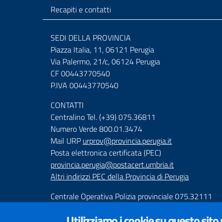
Recapiti e contatti
SEDI DELLA PROVINCIA
Piazza Italia, 11, 06121 Perugia
Via Palermo, 21/c, 06124 Perugia
CF 00443770540
P.IVA 00443770540
CONTATTI
Centralino Tel. (+39) 075.36811
Numero Verde 800.01.3474
Mail URP
urprov@provincia.perugia.it
Posta elettronica certificata (PEC)
provincia.perugia@postacert.umbria.it
Altri indirizzi PEC della Provincia di Perugia
Centrale Operativa Polizia provinciale 075.32111
Emergenza Stradale 335.6425246
Utilizziamo i cookie su questo sito