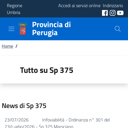
Regione
Accedi ai servizi online
Indirizzario
Umbria
Provincia di
Provincia
Perugia
Aree
Briciole
Tematiche
Home
/
di
Servizi
pane
Tutto su Sp 375
News di Sp 375
23/07/2026
Infoviabilità - Ordinanza n° 301 del
23/Luglio/2026 - Sp 375 Marsciano