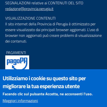
SEGNALAZIONI relative ai CONTENUTI DEL SITO
redazione@provincia.perugia.it
VISUALIZZAZIONE CONTENUTI
Il sito internet della Provincia di Perugia è ottimizzato per
essere visualizzato dai principali browser aggiornati. L'uso di
browser non aggiornati può creare problemi di visualizzazione
dei contenuti.
PAGAMENTI
Utilizziamo i cookie su questo sito per
SOCIAL NETWORKS
migliorare la tua esperienza utente
Pagina Facebook
Profilo Instagram
Facendo clic sul pulsante Accetta, ne acconsenti l'uso.
Canale YouTube
Maggiori informazioni
PNRR (Piano Nazionale di Ripresa e Resilienza)