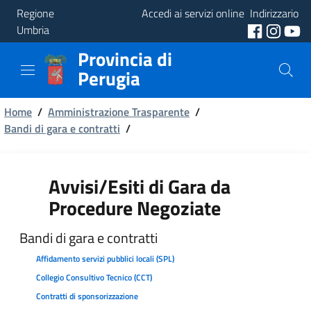
Regione
Accedi ai servizi online
Indirizzario
Umbria
Provincia di
Provincia
Perugia
Aree
Briciole
Tematiche
Home
/
Amministrazione Trasparente
/
Bandi di gara e contratti
/
di
Servizi
pane
Avvisi/Esiti di Gara da
Procedure Negoziate
Bandi di gara e contratti
Affidamento servizi pubblici locali (SPL)
Collegio Consultivo Tecnico (CCT)
Contratti di sponsorizzazione