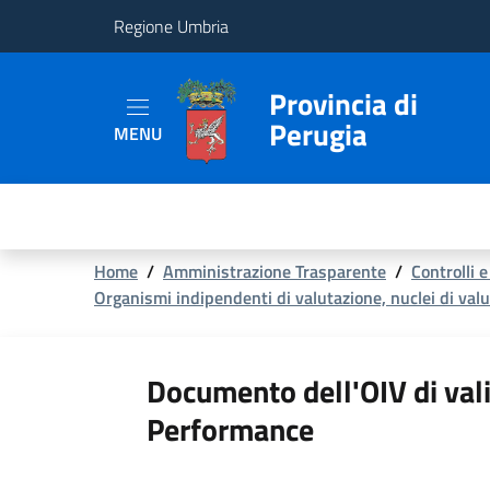
Regione Umbria
Provincia
Provincia di
Perugia
MENU
Aree
Tematiche
Servizi
Briciole
Home
/
Amministrazione Trasparente
/
Controlli e
Organismi indipendenti di valutazione, nuclei di valu
di
pane
Documento dell'OIV di vali
Performance