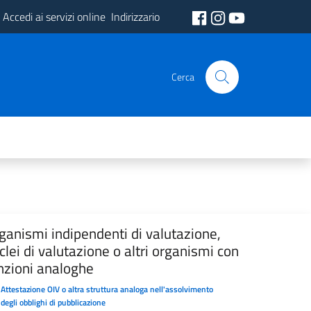
Accedi ai servizi online
Indirizzario
Cerca
ganismi indipendenti di valutazione,
clei di valutazione o altri organismi con
nzioni analoghe
Attestazione OIV o altra struttura analoga nell'assolvimento
degli obblighi di pubblicazione