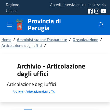
Regione
Accedi ai servizi online
Indirizzario
Umbria
Provincia di
Provincia
Perugia
Aree
Briciole
Tematiche
Home
/
Amministrazione Trasparente
/
Organizzazione
/
Articolazione degli uffici
/
di
Servizi
pane
Archivio - Articolazione
degli uffici
Articolazione degli uffici
Archivio - Articolazione degli uffici