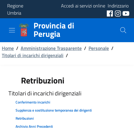
Regione
Accedi ai servizi online
Indirizzario
Umbria
Provincia di
Provincia
Perugia
Aree
Briciole
Tematiche
Home
/
Amministrazione Trasparente
/
Personale
/
Titolari di incarichi dirigenziali
/
di
Servizi
pane
Retribuzioni
Titolari di incarichi dirigenziali
Conferimento incarichi
Supplenza e sostituzione temporanea dei dirigenti
Retribuzioni
Archivio Anni Precedenti