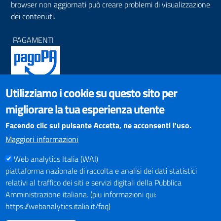
browser non aggiornati può creare problemi di visualizzazione
dei contenuti.
PAGAMENTI
Utilizziamo i cookie su questo sito per
SOCIAL NETWORKS
migliorare la tua esperienza utente
Pagina Facebook
Profilo Instagram
Facendo clic sul pulsante Accetta, ne acconsenti l'uso.
Canale YouTube
Maggiori informazioni
PNRR (Piano Nazionale di Ripresa e Resilienza)
Web analytics Italia (WAI)
piattaforma nazionale di raccolta e analisi dei dati statistici
relativi al traffico dei siti e servizi digitali della Pubblica
Amministrazione italiana. (piu informazioni qui:
https://webanalytics.italia.it/faq)
Mappa del Sito