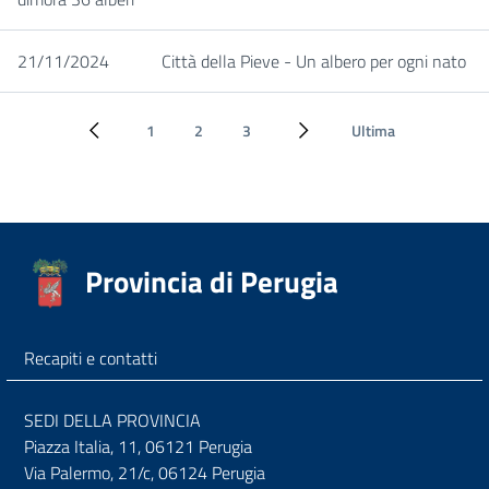
21/11/2024
Città della Pieve - Un albero per ogni nato
1
2
3
Ultima
Pagina precedente
Pagina successiva
Provincia di Perugia
Recapiti e contatti
SEDI DELLA PROVINCIA
Piazza Italia, 11, 06121 Perugia
Via Palermo, 21/c, 06124 Perugia