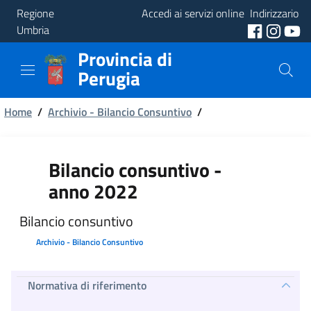
Regione
Accedi ai servizi online
Indirizzario
Umbria
Provincia di
Provincia
Perugia
Aree
Briciole
Tematiche
Home
/
Archivio - Bilancio Consuntivo
/
di
Servizi
pane
Bilancio consuntivo -
anno 2022
Bilancio consuntivo
Archivio - Bilancio Consuntivo
Normativa di riferimento