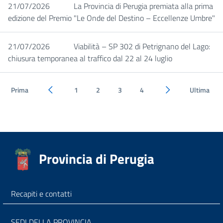
21/07/2026
La Provincia di Perugia premiata alla prima
edizione del Premio "Le Onde del Destino – Eccellenze Umbre"
21/07/2026
Viabilità – SP 302 di Petrignano del Lago:
chiusura temporanea al traffico dal 22 al 24 luglio
Prima
1
2
3
4
Ultima
Pagina precedente
Pagina successiva
Provincia di Perugia
Recapiti e contatti
SEDI DELLA PROVINCIA