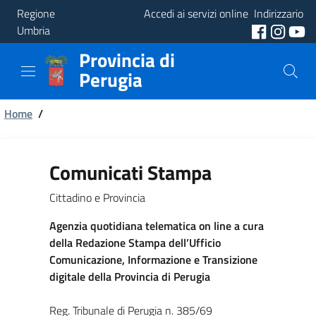
Regione
Accedi ai servizi online
Indirizzario
Umbria
Provincia di
Provincia
Perugia
Aree
Briciole
Tematiche
Home
/
di
Servizi
pane
Comunicati Stampa
Cittadino e Provincia
Agenzia quotidiana telematica on line a cura
della Redazione Stampa dell’Ufficio
Comunicazione, Informazione e Transizione
digitale della Provincia di Perugia
Reg. Tribunale di Perugia n. 385/69