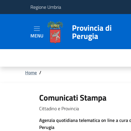
Regione Umbria
Provincia
Provincia di
Perugia
MENU
Aree
Tematiche
Servizi
Briciole
Home
/
di
pane
Comunicati Stampa
Cittadino e Provincia
Agenzia quotidiana telematica on line a cura 
Perugia