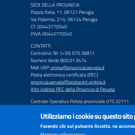
SEDI DELLA PROVINCIA
Piazza Italia, 11, 06121 Perugia
Via Palermo, 21/c, 06124 Perugia
CF 00443770540
P.IVA 00443770540
CONTATTI
Centralino Tel. (+39) 075.36811
Numero Verde 800.01.3474
Mail URP
urprov@provincia.perugia.it
Posta elettronica certificata (PEC)
provincia.perugia@postacert.umbria.it
Altri indirizzi PEC della Provincia di Perugia
Centrale Operativa Polizia provinciale 075.32111
Emergenza Stradale 335.6425246
Utilizziamo i cookie su questo sito
Numeri Emergenza dei Comprensori
Facendo clic sul pulsante Accetta, ne acconse
Infoviabilità
Maggiori informazioni