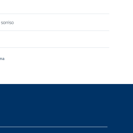
 sorriso
ima
essiva