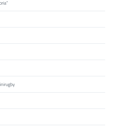
oria”
inirugby