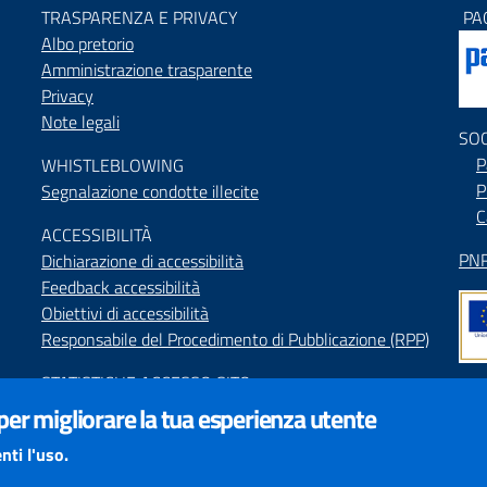
TRASPARENZA E PRIVACY
PA
Albo pretorio
Amministrazione trasparente
Privacy
Note legali
SO
P
WHISTLEBLOWING
P
Segnalazione condotte illecite
C
ACCESSIBILIT
À
PNR
Dichiarazione di accessibilità
Feedback accessibilità
Obiettivi di accessibilità
Responsabile del Procedimento di Pubblicazione (RPP)
STATISTICHE ACCESSO SITO
Map
 per migliorare la tua esperienza utente
SEGNALAZIONI relative ai CONTENUTI DEL SITO
Indi
redazione@provincia.perugia.it
nti l'uso.
Int