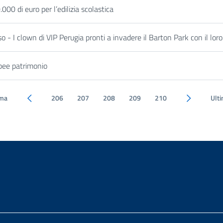
000 di euro per l’edilizia scolastica
- I clown di VIP Perugia pronti a invadere il Barton Park con il loro
opee patrimonio
ima
206
207
208
209
210
Ult
Pagina precedente
Pagina succ