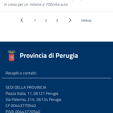
in corso per un milione e 700mila euro
1
2
3
Ultima
Pagina precedente
Pagina successiva
Provincia di Perugia
Recapiti e contatti
SEDI DELLA PROVINCIA
Piazza Italia, 11, 06121 Perugia
Via Palermo, 21/c, 06124 Perugia
CF 00443770540
P.IVA 00443770540