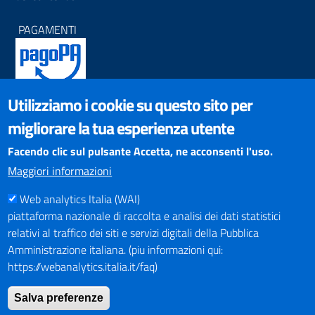
PAGAMENTI
Utilizziamo i cookie su questo sito per
SOCIAL NETWORKS
migliorare la tua esperienza utente
Pagina Facebook
Profilo Instagram
Facendo clic sul pulsante Accetta, ne acconsenti l'uso.
Canale YouTube
Maggiori informazioni
PNRR (Piano Nazionale di Ripresa e Resilienza)
Web analytics Italia (WAI)
piattaforma nazionale di raccolta e analisi dei dati statistici
relativi al traffico dei siti e servizi digitali della Pubblica
Amministrazione italiana. (piu informazioni qui:
https://webanalytics.italia.it/faq)
Mappa del Sito
Salva preferenze
Indirizzario