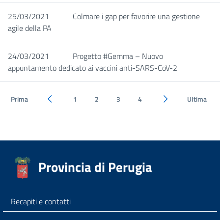
25/03/2021
Colmare i gap per favorire una gestione
agile della PA
24/03/2021
Progetto #Gemma – Nuovo
appuntamento dedicato ai vaccini anti-SARS-CoV-2
Prima
1
2
3
4
Ultima
Pagina precedente
Pagina successiva
Provincia di Perugia
Recapiti e contatti