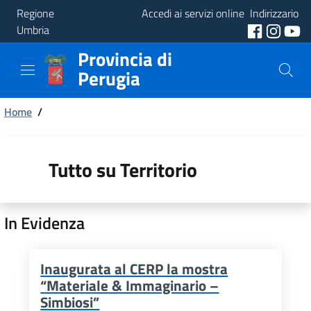
Regione
Accedi ai servizi online
Indirizzario
Umbria
Provincia di
Provincia
Perugia
Aree
Briciole
Tematiche
Home
/
di
Servizi
pane
Tutto su Territorio
In Evidenza
Inaugurata al CERP la mostra
“Materiale & Immaginario –
Simbiosi”