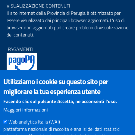
VISUALIZZAZIONE CONTENUTI
Il sito internet della Provincia di Perugia è ottimizzato per
essere visualizzato dai principali browser aggiornati. L'uso di
browser non aggiornati può creare problemi di visualizzazione
dei contenuti.
PAGAMENTI
Utilizziamo i cookie su questo sito per
SOCIAL NETWORKS
migliorare la tua esperienza utente
Pagina Facebook
Profilo Instagram
Facendo clic sul pulsante Accetta, ne acconsenti l'uso.
Canale YouTube
Maggiori informazioni
PNRR (Piano Nazionale di Ripresa e Resilienza)
Web analytics Italia (WAI)
piattaforma nazionale di raccolta e analisi dei dati statistici