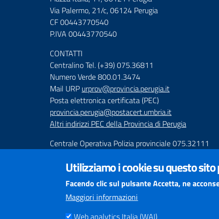
Via Palermo, 21/c, 06124 Perugia
CF 00443770540
P.IVA 00443770540
CONTATTI
Centralino Tel. (+39) 075.36811
Numero Verde 800.01.3474
Mail URP
urprov@provincia.perugia.it
Posta elettronica certificata (PEC)
provincia.perugia@postacert.umbria.it
Altri indirizzi PEC della Provincia di Perugia
Centrale Operativa Polizia provinciale 075.32111
Emergenza Stradale 335.6425246
Utilizziamo i cookie su questo sito
Numeri Emergenza dei Comprensori
Facendo clic sul pulsante Accetta, ne acconse
Infoviabilità
Maggiori informazioni
Web analytics Italia (WAI)