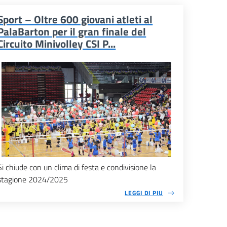
Sport – Oltre 600 giovani atleti al
PalaBarton per il gran finale del
Circuito Minivolley CSI P...
Si chiude con un clima di festa e condivisione la
stagione 2024/2025
LEGGI DI PIU