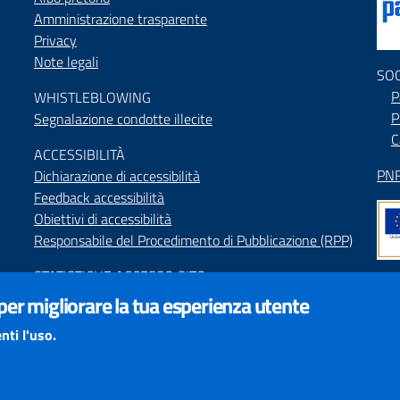
Amministrazione trasparente
Privacy
Note legali
SO
P
WHISTLEBLOWING
P
Segnalazione condotte illecite
C
ACCESSIBILIT
À
PNR
Dichiarazione di accessibilità
Feedback accessibilità
Obiettivi di accessibilità
Responsabile del Procedimento di Pubblicazione (RPP)
STATISTICHE ACCESSO SITO
Map
 per migliorare la tua esperienza utente
SEGNALAZIONI relative ai CONTENUTI DEL SITO
Indi
redazione@provincia.perugia.it
nti l'uso.
Int
VISUALIZZAZIONE CONTENUTI
Il sito internet della Provincia di Perugia è ottimizzato