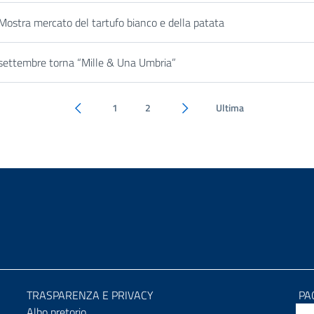
Mostra mercato del tartufo bianco e della patata
settembre torna “Mille & Una Umbria”
1
2
Ultima
Pagina precedente
Pagina successiva
TRASPARENZA E PRIVACY
PA
Albo pretorio