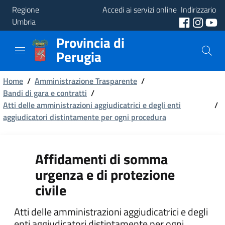
Regione
Accedi ai servizi online
Indirizzario
Umbria
Provincia di
Provincia
Perugia
Aree
Briciole
Tematiche
Home
/
Amministrazione Trasparente
/
Bandi di gara e contratti
/
di
Atti delle amministrazioni aggiudicatrici e degli enti
Servizi
/
pane
aggiudicatori distintamente per ogni procedura
Affidamenti di somma
urgenza e di protezione
civile
Atti delle amministrazioni aggiudicatrici e degli
enti aggiudicatori distintamente per ogni