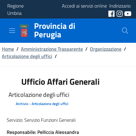
Regione
Accedi ai servizi online
Indirizzario
Umbria
Provincia di
Provincia
Perugia
Aree
Briciole
Tematiche
Home
/
Amministrazione Trasparente
/
Organizzazione
/
Articolazione degli uffici
/
di
Servizi
pane
Ufficio Affari Generali
Articolazione degli uffici
Archivio - Articolazione degli uffici
Servizio:
Servizio Funzioni Generali
Responsabile: Pelliccia Alessandra